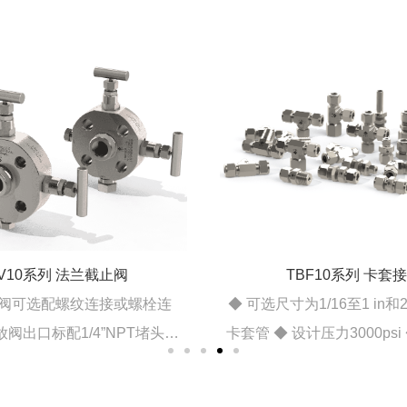
FV10系列 法兰截止阀
TBF10系列 卡套
断阀可选配螺纹连接或螺栓连
◆ 可选尺寸为1/16至1 in和
放阀出口标配1/4”NPT堵头。
卡套管 ◆ 设计压力3000ps
与仪表侧接口相同，标配1个堵
◆ 可重复拆卸及安装 ◆ 有
截止阀水平或垂直，可满足现场
式接头 ◆ 双卡套结构设计 