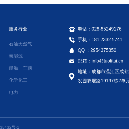
。 ◆ 附加要求“-DBB”即为
螺纹作镀银处理
BB结构的法兰截止阀。
服务行业
电话：028-85249176
手机：181 2332 5741
石油天然气
QQ ：2954375350
氢能源
邮箱：info@tuolitai.cn
船舶、车辆
地址：成都市温江区成都
化学化工
发园双堰路19197栋2单
电力
5432号-1