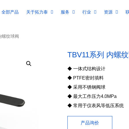
全部产品
关于拓力泰
服务
行业
资源
 内螺纹球阀
TBV11系列 内螺
◆ 一体式结构设计
◆ PTFE密封填料
◆ 采用不锈钢阀球
◆ 最大工作压力4.0MPa
◆ 常用于仪表风等低压系统
产品询价