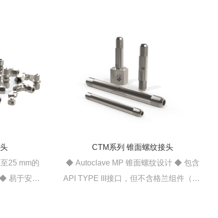
接头
CTM系列 锥面螺纹接头
2至25 mm的
◆ Autoclave MP 锥面螺纹设计 ◆ 包含
i ◆ 易于安装
API TYPE III接口，但不含格兰组件（GL
各种材料和形
系列） ◆ 最高工作压力以压力较低侧为
◆ 卡套螺母
准 ◆ 可与GL系列配合适用,即本系列接