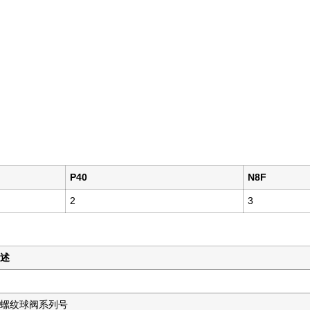
P40
N8F
2
3
述
螺纹球阀系列号