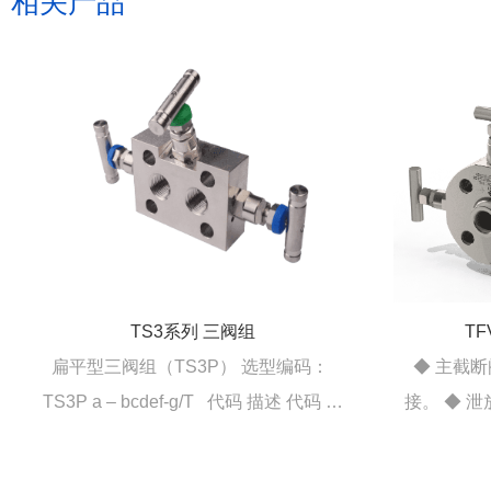
相关产品
TS3系列 三阀组
T
扁平型三阀组（TS3P） 选型编码：
◆ 主截
TS3P a – bcdef-g/T 代码 描述 代码 描
接。 ◆ 泄
述 a 安装方式 0 常用规格 3 进口法兰式
◆ 标定口
连接，带排液塞 1 进出口端螺纹连接,带
头。 ◆ 