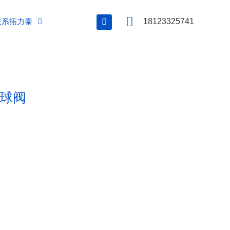
联系拓力泰
18123325741
纹球阀