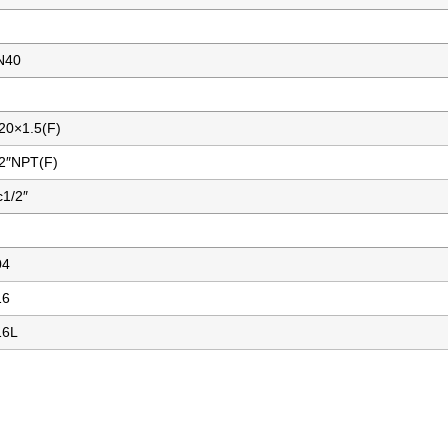
N40
20×1.5(F)
/2″NPT(F)
1/2″
04
16
16L