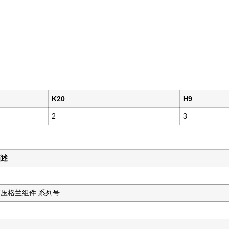
K20
H9
2
3
描述
压格兰组件 系列号