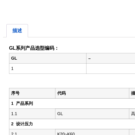
描述
GL
系列产品选型编码：
GL
–
1
序号
代码
1
产品系列
1.1
GL
高
2
设计压力
2.1
K20~K60