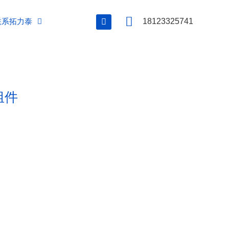
联系拓力泰
18123325741
组件