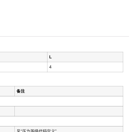
L
4
备注
见“压力等级代码定义”