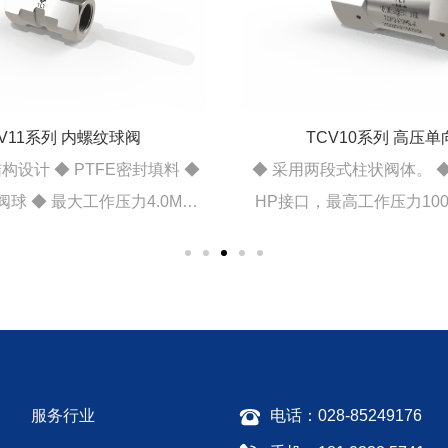
TCV10系列 高压单向阀
TFV20系列 焊接式法兰截止阀（单截
式柱状阀体。 ◆ Autoclave
止）
高工作压力10000psi。 ◆
◆ 主截断阀可选配螺纹连
大流通能力。
接。 ◆ 阀帽组件标配不锈
仪表侧可选螺纹或法兰
服务行业
电话：028-85249176