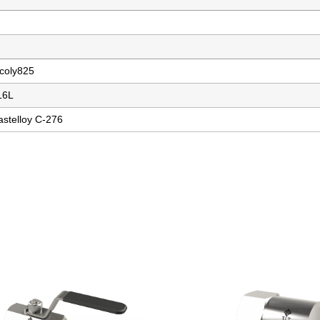
ncoly825
16L
astelloy C-276