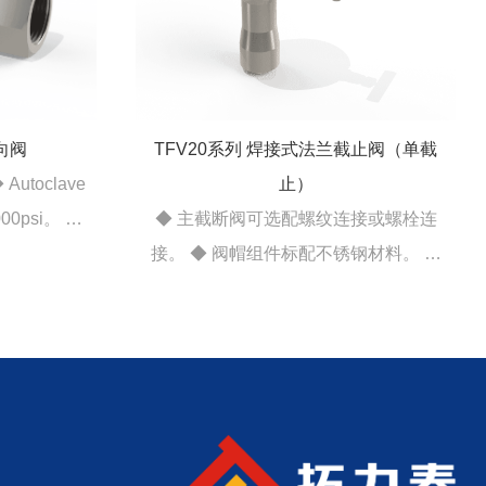
TBV10系列 内螺纹球阀
◆ 三片式结构设计 ◆ PTFE密封填料 ◆
接或螺栓连
采用高精研磨不锈钢阀球 ◆ 最大工作压
钢材料。 ◆
力16MPa
连接。