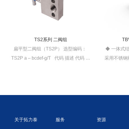
TBV11系列 内螺纹球阀
◆ 一体式结构设计 ◆ PTFE密封填料 ◆
◆ 采用两段
采用不锈钢阀球 ◆ 最大工作压力4.0MPa
HP接口，最
◆ 常用于仪表风等低压系统
关于拓力泰
服务
资源