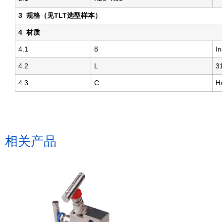
3
规格（见
TLT
选型样本）
4
材质
4.1
8
I
4.2
L
3
4.3
C
H
相关产品